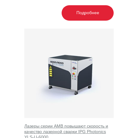
Производители
Команда
Подробнее
Отзывы
Контакты
Блог
Мы в соцсетях:
ОБРАТНЫЙ ЗВОНОК
ПОМОЩЬ В ПОДБОРЕ СТАНКА
Лазеры серии AMB повышают скорость и
качество лазерной сварки IPG Photonics
YLS-U-6000
Согласие на обработку