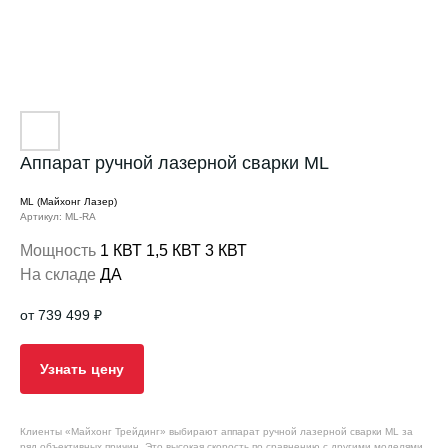
Аппарат ручной лазерной сварки ML
ML (Майхонг Лазер)
Артикул: ML-RA
Мощность
1 КВТ 1,5 КВТ 3 КВТ
На складе
ДА
от 739 499
₽
Узнать цену
Клиенты «Мaйxонг Трейдинг» выбирают аппарат ручной лазерной сварки ML зa
ряд объективных причин. Это высокая скорость пo сравнению с другими моделями,