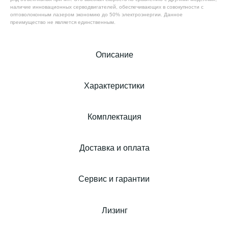
наличие инновационных серводвигателей, обеспечивающих в совокупности с
оптоволоконным лазером экономию до 50% электроэнергии. Данное
преимущество не является единственным.
Описание
Характеристики
Комплектация
Доставка и оплата
Сервис и гарантии
Лизинг