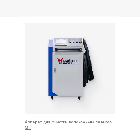
Лазерные станки по металлу из Китая
Станки
Для резки листа
Для листа с труборезным модулем
Труборезы
С защитной кабиной
Лазерные аппараты
Лазерные источники
Головы для резки
О компании
Аппарат для очистки волоконным лазером
Майхонг Лазер
ML
Сервис и гарантии