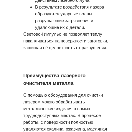
действием лазерного луча;
В результате воздействия лазера
образуются ударные волны,
разрушающие загрязнения и
удаляющие их с детали.
Световой импульс не позволяет теплу
накапливаться на поверхности заготовки,
защищая её целостность от разрушения.
Преимущества лазерного
очистителя металла
С помощью оборудования для очистки
лазером можно обрабатывать
металлические изделия в самых
труднодоступных местах. В процессе
Остались вопросы
работы, с поверхности полностью
или нужна помощь?
удаляются окалина, ржавчина, масляная