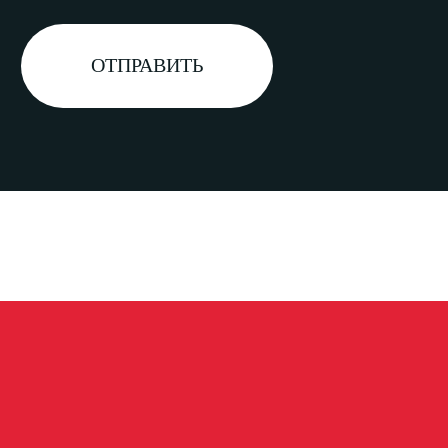
Согласие на обработку
персональных данных на сайте
Пользовательское Соглашение
Cookies Форма - Согласие
Политика конфиденциальности
Ⓒ 2024 “Майхонг-Трейдинг”. Все права защищены.
Информация на сайте не является публичной
офертой.