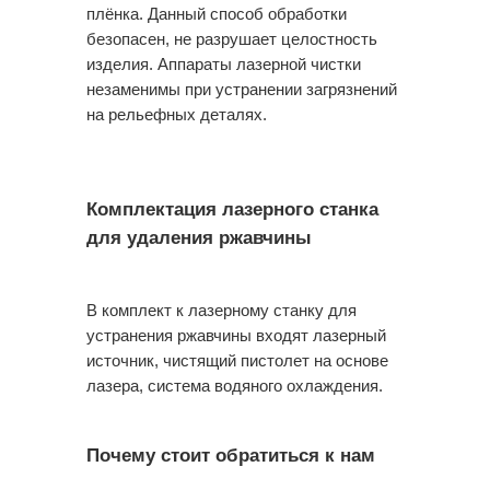
плёнка. Данный способ обработки
безопасен, не разрушает целостность
Оставьте свои данные, и мы поможем решить
изделия. Аппараты лазерной чистки
любые вопросы
незаменимы при устранении загрязнений
на рельефных деталях.
Комплектация лазерного станка
для удаления ржавчины
В комплект к лазерному станку для
устранения ржавчины входят лазерный
+7
источник, чистящий пистолет на основе
лазера, система водяного охлаждения.
Я согласен с
политикой
конфиденциальности
Почему стоит обратиться к нам
Я даю согласие на получение
информационной и рекламной рассылки