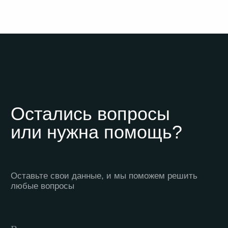
Лазерные станки по металлу из Китая
Станки
Для резки листа
Для листа с труборезным модулем
Труборезы
С защитной кабиной
Лазерные аппараты
Лазерные источники
Головы для резки
О компании
Майхонг Лазер
Сервис и гарантии